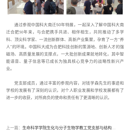
50
通过参观中国科大南迁
年特展，一起深入了解中国科大南
迁合肥
年来，与合肥携手共进、相伴相生，共同推动了多学
50
科、顶尖科学家、一流创新群体、高新产业集聚，孕育了一方“养
人”的环境。中国科大成为合肥科技创新的策源地、创新人才的强
磁场、高质量发展的支撑点，一大批创新成果就地转化，其中智
能语音、量子信息等已成长为独具核心竞争力的战略性新兴产
业。
党支部成员
，
通过丰富的参观内容
，对
钱学森先生的事迹和
学校的发展有了深刻的认识，对
个人职业发展
和
学校
发展
都有了
进一步的收获，对所肩负的使命和责任有了更清晰的认识。
上一篇：
生命科学学院生化与分子生物学教工党支部与结构生物学研究生党支部小分队开展“我为师生办实事”活动