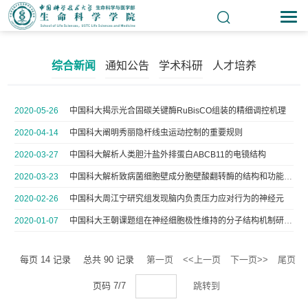
综合新闻
通知公告
学术科研
人才培养
2020-05-26
中国科大揭示光合固碳关键酶RuBisCO组装的精细调控机理
2020-04-14
中国科大阐明秀丽隐杆线虫运动控制的重要规则
2020-03-27
中国科大解析人类胆汁盐外排蛋白ABCB11的电镜结构
2020-03-23
中国科大解析致病菌细胞壁成分胞壁酸翻转酶的结构和功能机制
2020-02-26
中国科大周江宁研究组发现脑内负责压力应对行为的神经元
2020-01-07
中国科大王朝课题组在神经细胞极性维持的分子结构机制研究中取得新进展
每页
14
记录
总共
90
记录
第一页
<<上一页
下一页>>
尾页
页码
7
/
7
跳转到