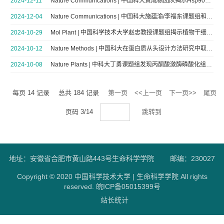
2024-12-11
Nature Communications | 中国科大黄成栋团队揭示Hsp90动态机制的原子分辨率图景
2024-12-04
Nature Communications | 中国科大施蕴渝/李福东课题组和光寿红课题组合作揭示ZIM/HIM-8家族蛋白质与染色体配对中心特异识别的分子机制
2024-10-29
Mol Plant | 中国科学技术大学赵忠教授课题组揭示植物干细胞应对高温胁迫的策略
2024-10-12
Nature Methods | 中国科大在蛋白质从头设计方法研究中取得重要进展
2024-10-08
Nature Plants | 中科大丁勇课题组发现丙酮酸激酶磷酸化组蛋白H3T11调控植物开花时间与发育进程的新机制
每页
14
记录
总共
184
记录
第一页
<<上一页
下一页>>
尾页
页码
3
/
14
跳转到
地址：安徽省合肥市黄山路443号生命科学学院
邮编：230027
Copyright © 2020 中国科学技术大学 | 生命科学学院 All rights
reserved.
皖ICP备05015399号
站长统计