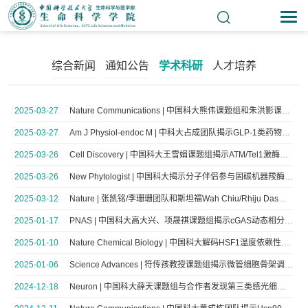
综合新闻
通知公告
学术科研
人才培养
2025-03-27
Nature Communications | 中国科大熊伟课题组和朱洪影课题组揭示氧化应激诱导细胞衰老过程中细胞代谢异质性和调控衰老的关键代谢物
2025-03-27
Am J Physiol-endoc M | 中科大占成团队揭示GLP-1类药物减少食物摄入的新机制
2025-03-26
Cell Discovery | 中国科大王雪娟课题组揭示ATM/Tel1激酶不对称激活的分子机制
2025-03-26
New Phytologist | 中国科大揭示分子伴侣参与固碳机器羧酶体组装成熟的分子机制
2025-03-12
Nature | 张凯铭/李珊珊团队和斯坦福Wah Chiu/Rhiju Das团队合作解析RNA结构中的复杂水网络
2025-01-17
PNAS | 中国科大高大兴、项晟祺课题组揭示cGAS动态相分离调控酶活的新机制
2025-01-10
Nature Chemical Biology | 中国科大解码HSF1温度依赖性相分离机制
2025-01-06
Science Advances | 符传孩教授课题组揭示微管细胞骨架调控新机制
2024-12-18
Neuron | 中国科大薛天课题组与合作者发现第三类感光细胞参与图像视觉感知